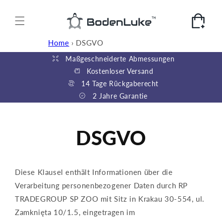
Direkt
zum
Inhalt
Warenkorb
Home
›
DSGVO
Maßgeschneiderte Abmessungen
Kostenloser Versand
14 Tage Rückgaberecht
2 Jahre Garantie
DSGVO
Diese Klausel enthält Informationen über die
Verarbeitung personenbezogener Daten durch RP
TRADEGROUP SP ZOO mit Sitz in Krakau 30-554, ul.
Zamknięta 10/1.5, eingetragen im