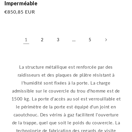
Imperméable
Prix
€850,85 EUR
habituel
1
…
2
3
5
La structure métallique est renforcée par des
raidisseurs et des plaques de plâtre résistant à
l'humidité sont fixées à la porte. La charge
admissible sur le couvercle du trou d'homme est de
1500 kg. La porte d'accès au sol est verrouillable et
le périmètre de la porte est équipé d'un joint en
caoutchouc. Des vérins à gaz facilitent l'ouverture
de la trappe, quel que soit le poids du couvercle. La
technologie de fabrication des regards de visite