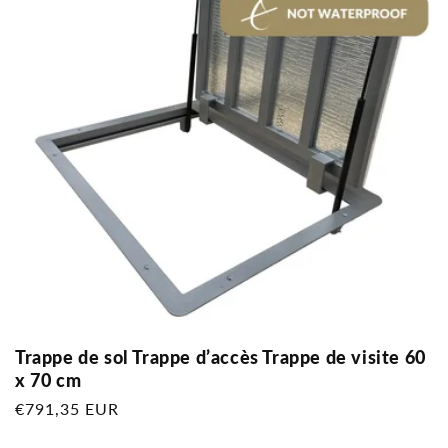
Trappe de sol Trappe d’accès Trappe de visite 60
x 70 cm
Prix
€791,35 EUR
habituel