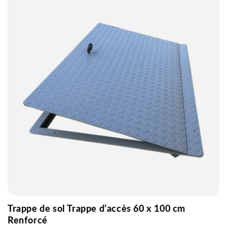
e
c
t
i
o
n
:
Trappe de sol Trappe d’accès 60 x 100 cm
Renforcé