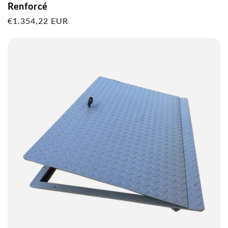
Renforcé
Prix
€1.354,22 EUR
habituel