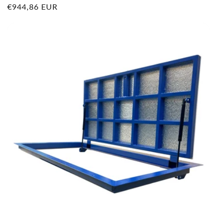
Prix
€944,86 EUR
habituel