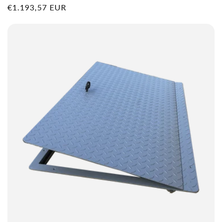
Prix
€1.193,57 EUR
habituel