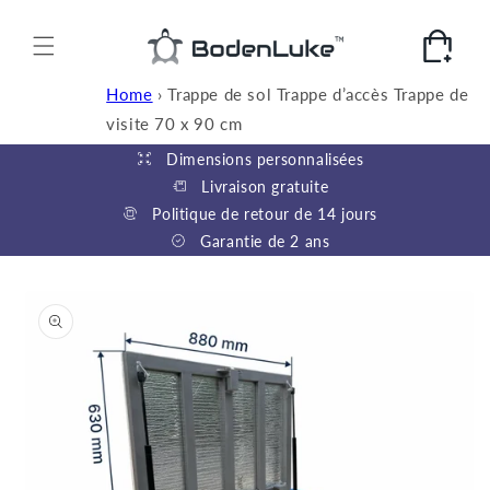
et
passer
au
Panier
contenu
Home
›
Trappe de sol Trappe d’accès Trappe de
visite 70 x 90 cm
Dimensions personnalisées
Livraison gratuite
Politique de retour de 14 jours
Garantie de 2 ans
Passer aux
informations
produits