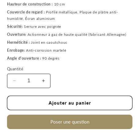
Hauteur de construction :
10 cm
Couvercle de regard :
Profilé métallique, Plaque de plâtre anti-
humidité, Écran aluminium
Sécurité:
Serrure avec poignée
Ouverture:
Actionneur à gaz de haute qualité (fabricant Allemagne)
Herméticité :
Joint en caoutchouc
Enrobage:
Anti-corrosion martelé
Angle d'ouverture :
90 degrés
Quantité
Réduire
Augmenter
la
la
quantité
quantité
de
de
Ajouter au panier
Trappe
Trappe
de
de
sol
sol
Poser une question
Trappe
Trappe
d’accès
d’accès