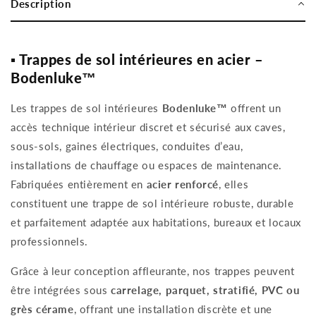
Description
Trappe
Trappe
de
de
visite
visite
70
70
▪️ Trappes de sol intérieures en acier –
x
x
Bodenluke™
90
90
cm
cm
Les trappes de sol intérieures
Bodenluke™
offrent un
accès technique intérieur discret et sécurisé aux caves,
sous-sols, gaines électriques, conduites d’eau,
installations de chauffage ou espaces de maintenance.
Fabriquées entièrement en
acier renforcé
, elles
constituent une trappe de sol intérieure robuste, durable
et parfaitement adaptée aux habitations, bureaux et locaux
professionnels.
Grâce à leur conception affleurante, nos trappes peuvent
être intégrées sous
carrelage, parquet, stratifié, PVC ou
grès cérame
, offrant une installation discrète et une