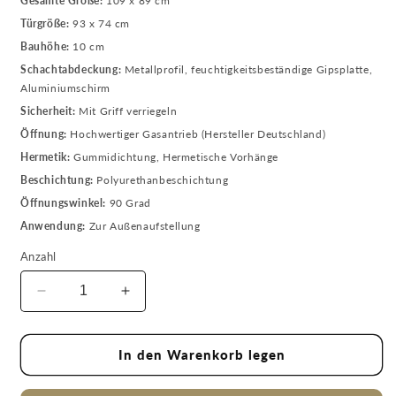
Gesamte Größe:
109 x 89 cm
Türgröße:
93 x 74 cm
Bauhöhe:
10 cm
Schachtabdeckung:
Metallprofil, feuchtigkeitsbeständige Gipsplatte,
Aluminiumschirm
Sicherheit:
Mit Griff verriegeln
Öffnung:
Hochwertiger Gasantrieb (Hersteller Deutschland)
Hermetik:
Gummidichtung, Hermetische Vorhänge
Beschichtung:
Polyurethanbeschichtung
Öffnungswinkel:
90 Grad
Anwendung:
Zur Außenaufstellung
Anzahl
Verringere
Erhöhe
die
die
Menge
Menge
für
für
In den Warenkorb legen
Bodenluke
Bodenluke
Schachtabdeckung
Schachtabdeckung