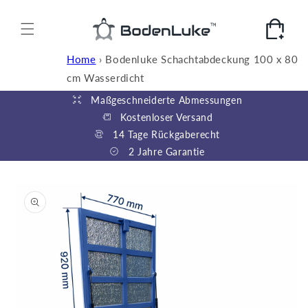
Direkt
zum
Inhalt
Warenkorb
Home
›
Bodenluke Schachtabdeckung 100 x 80
cm Wasserdicht
Maßgeschneiderte Abmessungen
Kostenloser Versand
14 Tage Rückgaberecht
2 Jahre Garantie
duktinformationen
ingen