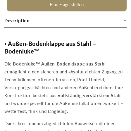
100
100
Eine Frage stellen
x
x
80
80
Description
cm
cm
Wasserdicht
Wasserdicht
▪️ Außen-Bodenklappe aus Stahl –
Bodenluke™
Die
Bodenluke™ Außen-Bodenklappe aus Stahl
ermöglicht einen sicheren und absolut dichten Zugang zu
Technikräumen, offenen Terrassen, Pool-Umfeld,
Versorgungsschächten und anderen Außenbereichen. Ihre
Konstruktion besteht aus
vollständig verstärktem Stahl
und wurde speziell für die Außeninstallation entwickelt –
wetterfest, flink und langlebig.
Dank ihrer rundum abgedichteten Bauweise mit einer