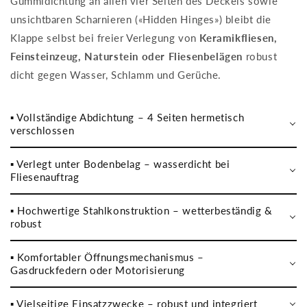
Gummidichtung an allen vier Seiten des Deckels sowie
unsichtbaren Scharnieren («Hidden Hinges») bleibt die
Klappe selbst bei freier Verlegung von
Keramikfliesen,
Feinsteinzeug, Naturstein oder Fliesenbelägen
robust
dicht gegen Wasser, Schlamm und Gerüche.
▪️ Vollständige Abdichtung – 4 Seiten hermetisch
verschlossen
▪️ Verlegt unter Bodenbelag – wasserdicht bei
Fliesenauftrag
▪️ Hochwertige Stahlkonstruktion – wetterbeständig &
robust
▪️ Komfortabler Öffnungsmechanismus –
Gasdruckfedern oder Motorisierung
▪️ Vielseitige Einsatzzwecke – robust und integriert