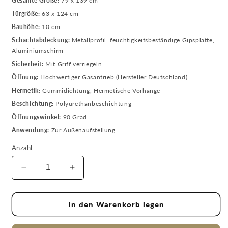
Gesamte Größe:
79 x 139 cm
Türgröße:
63 x 124 cm
Bauhöhe:
10 cm
Schachtabdeckung:
Metallprofil, feuchtigkeitsbeständige Gipsplatte,
Aluminiumschirm
Sicherheit:
Mit Griff verriegeln
Öffnung:
Hochwertiger Gasantrieb (Hersteller Deutschland)
Hermetik:
Gummidichtung, Hermetische Vorhänge
Beschichtung:
Polyurethanbeschichtung
Öffnungswinkel:
90 Grad
Anwendung:
Zur Außenaufstellung
Anzahl
Verringere
Erhöhe
die
die
Menge
Menge
für
für
In den Warenkorb legen
Bodenluke
Bodenluke
Schachtabdeckung
Schachtabdeckung