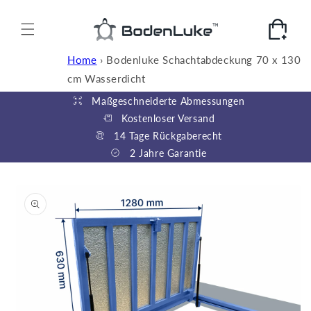
Direkt
zum
Inhalt
Warenkorb
Home
›
Bodenluke Schachtabdeckung 70 x 130
cm Wasserdicht
Maßgeschneiderte Abmessungen
Kostenloser Versand
14 Tage Rückgaberecht
2 Jahre Garantie
duktinformationen
ingen