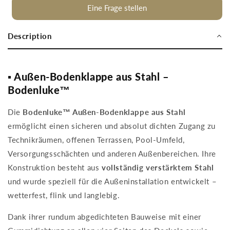
70
70
Eine Frage stellen
x
x
130
130
Description
cm
cm
Wasserdicht
Wasserdicht
▪️ Außen-Bodenklappe aus Stahl –
Bodenluke™
Die
Bodenluke™ Außen-Bodenklappe aus Stahl
ermöglicht einen sicheren und absolut dichten Zugang zu
Technikräumen, offenen Terrassen, Pool-Umfeld,
Versorgungsschächten und anderen Außenbereichen. Ihre
Konstruktion besteht aus
vollständig verstärktem Stahl
und wurde speziell für die Außeninstallation entwickelt –
wetterfest, flink und langlebig.
Dank ihrer rundum abgedichteten Bauweise mit einer