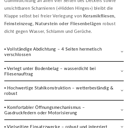
Gummidichtung an allen vier Seiten des Deckels sowie
unsichtbaren Scharnieren («Hidden Hinges») bleibt die
Klappe selbst bei freier Verlegung von
Keramikfliesen,
Feinsteinzeug, Naturstein oder Fliesenbelägen
robust
dicht gegen Wasser, Schlamm und Gerüche.
▪️ Vollständige Abdichtung – 4 Seiten hermetisch
verschlossen
▪️ Verlegt unter Bodenbelag – wasserdicht bei
Fliesenauftrag
▪️ Hochwertige Stahlkonstruktion – wetterbeständig &
robust
▪️ Komfortabler Öffnungsmechanismus –
Gasdruckfedern oder Motorisierung
▪️ Vielseitige Einsatzzwecke – robust und integriert